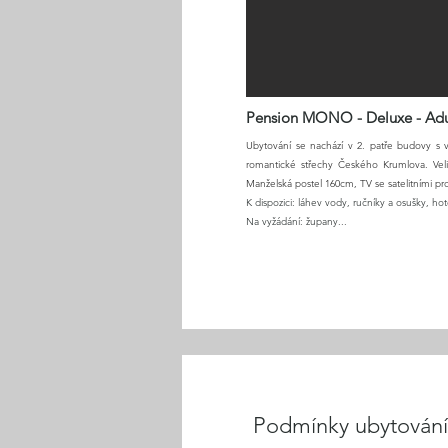
Pension MONO - Deluxe - Adu
Ubytování se nachází v 2. patře budovy s 
romantické střechy Českého Krumlova. Vel
Manželská postel 160cm, TV se satelitními p
K dispozici: láhev vody, ručníky a osušky, ho
Na vyžádání: župany...
Podmínky ubytování