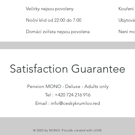
Večírky nejsou povoleny
Kouření
Noční klid od 22:00 do 7:00
Ubytová
Domácí zvířata nejsou povolena
Není mož
Satisfaction Guarantee
#pensionmono.cz
Pension MONO - Deluxe - Adults only
Tel : +420 724 216 916
Email :
info@ceskykrumlov.red
© 2025 by MONO: Proudly created with LOVE