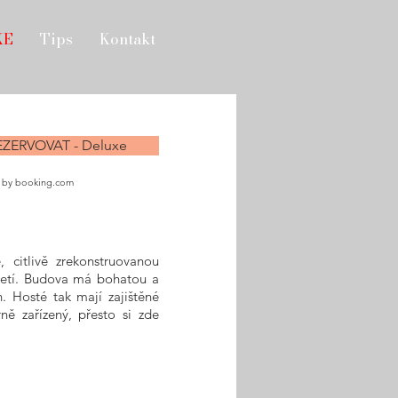
XE
Tips
Kontakt
EZERVOVAT - Deluxe
 by booking.com
citlivě zrekonstruovanou
letí. Budova má bohatou a
. Hosté tak mají zajištěné
ě zařízený, přesto si zde