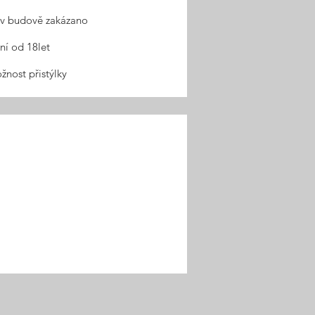
 v budově zakázano
ní od 18let
nost přistýlky