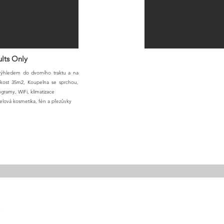
lts Only
výhledem do dvorního traktu a na
ikost 35m2, Koupelna se sprchou,
rogramy, WiFi,
klimatizace
telová kosmetika, fén a přezůvky