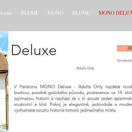
Home
BLUME
MONO
BLUME
MONO DELU
Deluxe
R
*powered
Adults Only
V Pensionu MONO Deluxe - Adults Only najdete nově, 
budovu, pozdně gotického původu, postavenou ve 14. sto
zajímavou historii a nachází se v ní pouze jeden apartmán
soukromí a klid. Pokoj je
elegantně, jedn
oduše a modern
vychutnáte
kouzlo historie tohoto jedinečného místa.