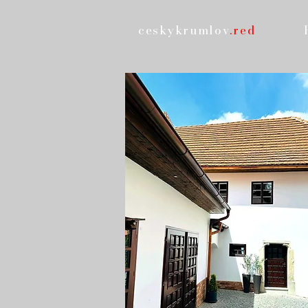
ceskykrumlov
.red
official website